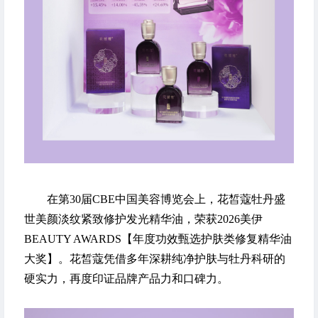
在第30届CBE中国美容博览会上，花皙蔻牡丹盛
世美颜淡纹紧致修护发光精华油，荣获2026美伊
BEAUTY AWARDS【年度功效甄选护肤类修复精华油
大奖】。花皙蔻凭借多年深耕纯净护肤与牡丹科研的
硬实力，再度印证品牌产品力和口碑力。