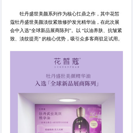
牡丹盛世美颜系列作为核心扛鼎之作，其中花皙
蔻牡丹盛世美颜淡纹紧致修护发光精华油，在此次展
会中入选“全球新品展商陈列”。以 “以油养肤、抗皱紧
致、淡纹提亮” 的核心优势，吸引众多客商驻足试用。